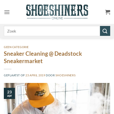
Ga
naar
inhoud
Zoeken
naar:
GEEN CATEGORIE
Sneaker Cleaning @ Deadstock
Sneakermarket
GEPLAATST OP
23 APRIL 2019
DOOR
SHOESHINERS
23
apr