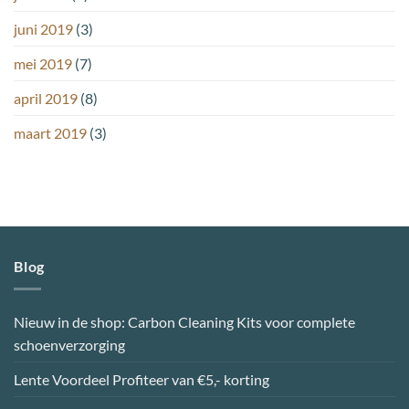
juni 2019
(3)
mei 2019
(7)
april 2019
(8)
maart 2019
(3)
Blog
Nieuw in de shop: Carbon Cleaning Kits voor complete
schoenverzorging
Lente Voordeel Profiteer van €5,- korting