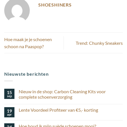
SHOESHINERS
Hoe maak je je schoenen
Trend: Chunky Sneakers
schoon na Paaspop?
Nieuwste berichten
Nieuw in de shop: Carbon Cleaning Kits voor
15
sep
complete schoenverzorging
Geen
reacties
Lente Voordeel Profiteer van €5,- korting
19
op
Nieuw
apr
Geen
in
reacties
de
op
shop:
Hoe houd ik mijn suède schoenen mooi?
24
Lente