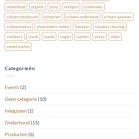
onderhoud
organic
pony
reinigen
schoendeo
schoen deodorant
schoenen
schoen onderhoud
schoen spanner
schoonmaken
shoeshiners online
Sneaker
sneaker cleaning
sneakers
stank
suede
vegan
voeten
yeezy
zolen
zweetvoeten
Categorieën
Events
(2)
Geen categorie
(10)
Inlegzolen
(1)
Onderhoud
(15)
Producten
(6)